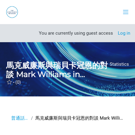
Skip to main content
Side
Open course index
You are currently using guest access
Log in
馬克威廉斯與瑞貝卡冠恩的對
Statistics
談 Mark Williams in
conversation with Rebecca
-
(0)
Crane
普通話Mandarin
馬克威廉斯與瑞貝卡冠恩的對談 Mark Williams in conversation with Rebecca Crane