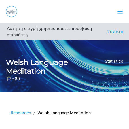
Μετάβαση στο κεντρικό περιεχόμενο
Πλευ
Αυτή τη στιγμή χρησιμοποιείτε πρόσβαση
Άνοιγμα ευρετηρίου μαθήματος
Σύνδεση
επισκέπτη
Welsh Language
Statistics
Meditation
-
(0)
Resources
Welsh Language Meditation