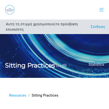
Μετάβαση στο κεντρικό περιεχόμενο
Πλευ
Αυτή τη στιγμή χρησιμοποιείτε πρόσβαση
Άνοιγμα ευρετηρίου μαθήματος
Σύνδεση
επισκέπτη
Sitting Practices
Statistics
-
(0)
Resources
Sitting Practices