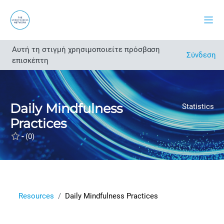
Μετάβαση στο κεντρικό περιεχόμενο
Πλευ
Αυτή τη στιγμή χρησιμοποιείτε πρόσβαση
Άνοιγμα ευρετηρίου μαθήματος
Σύνδεση
επισκέπτη
Daily Mindfulness
Statistics
Practices
-
(0)
Resources
Daily Mindfulness Practices