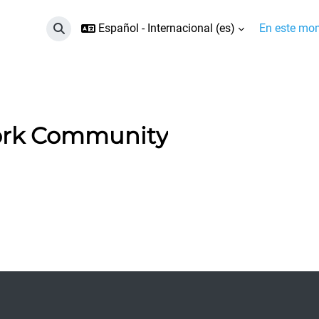
Español - Internacional ‎(es)‎
En este mom
Selector de búsqueda de entrada
ork Community