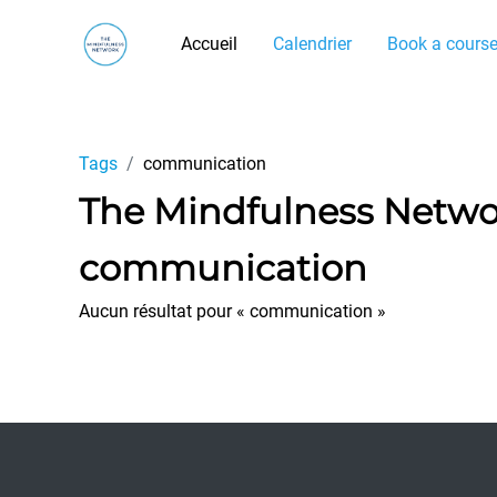
Passer au contenu principal
Accueil
Calendrier
Book a cours
Tags
communication
The Mindfulness Netw
communication
Aucun résultat pour « communication »
Footer