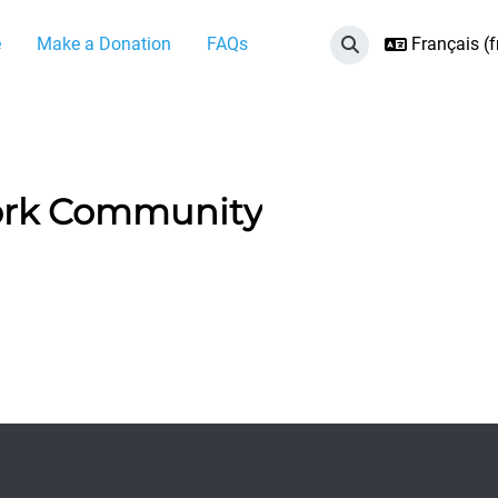
e
Make a Donation
FAQs
Français ‎(fr
Activer/désactiver 
ork Community