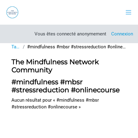
Passer au contenu principal
Pann
Vous êtes connecté anonymement
Connexion
Tags
#mindfulness #mbsr #stressreduction #onlinecourse
The Mindfulness Network
Community
#mindfulness #mbsr
#stressreduction #onlinecourse
Aucun résultat pour « #mindfulness #mbsr
#stressreduction #onlinecourse »