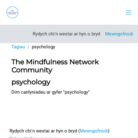
Mynd i'r prif gynnwys
Side
Rydych chi'n westai ar hyn o bryd
Mewngofnodi
Tagiau
psychology
The Mindfulness Network
Community
psychology
Dim canlyniadau ar gyfer "psychology"
Footer
Rydych chi'n westai ar hyn o bryd (
Mewngofnodi
)