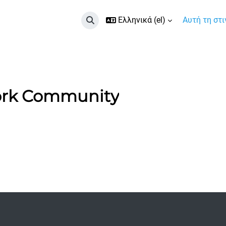
Ελληνικά ‎(el)‎
Αυτή τη στ
Εναλλαγή εισόδου αναζήτησης
ork Community