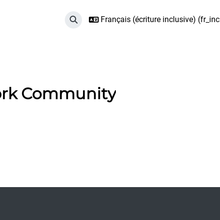
Français (écriture inclusive) ‎(fr_incl
Activer/désactiver la saisie de recherche
ork Community