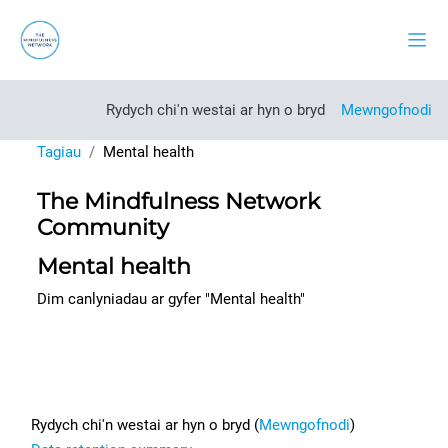
Mynd i'r prif gynnwys
Side
Rydych chi'n westai ar hyn o bryd
Mewngofnodi
Tagiau
Mental health
The Mindfulness Network
Community
Mental health
Dim canlyniadau ar gyfer "Mental health"
Footer
Rydych chi'n westai ar hyn o bryd (
Mewngofnodi
)