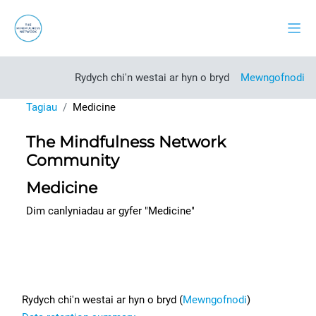
Mynd i'r prif gynnwys
Side
Rydych chi'n westai ar hyn o bryd
Mewngofnodi
Tagiau
Medicine
The Mindfulness Network
Community
Medicine
Dim canlyniadau ar gyfer "Medicine"
Footer
Rydych chi'n westai ar hyn o bryd (
Mewngofnodi
)