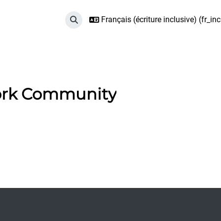
Français (écriture inclusive) ‎(fr_incl
Activer/désactiver la saisie de recherche
ork Community