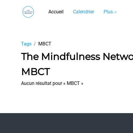
Passer au contenu principal
Accueil
Calendrier
Plus
Tags
MBCT
The Mindfulness Netw
MBCT
Aucun résultat pour « MBCT »
Footer