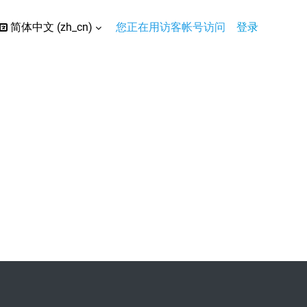
简体中文 ‎(zh_cn)‎
您正在用访客帐号访问
登录
搜索输入