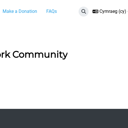
Make a Donation
FAQs
Cymraeg ‎(cy)‎
Toggle search input
ork Community