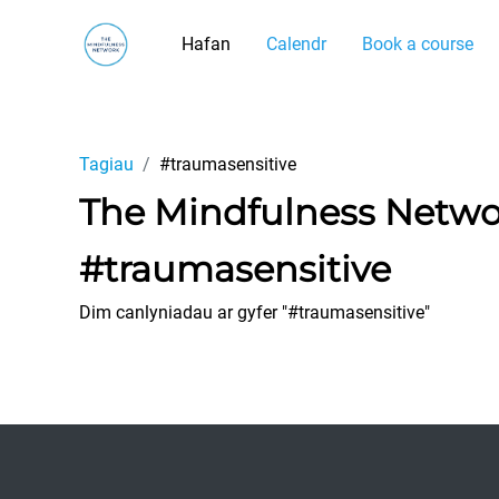
Mynd i'r prif gynnwys
Hafan
Calendr
Book a course
Tagiau
#traumasensitive
The Mindfulness Netw
#traumasensitive
Dim canlyniadau ar gyfer "#traumasensitive"
Footer