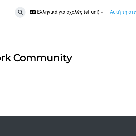
Ελληνικά για σχολές ‎(el_uni)‎
Αυτή τη στ
Εναλλαγή εισόδου αναζήτησης
ork Community