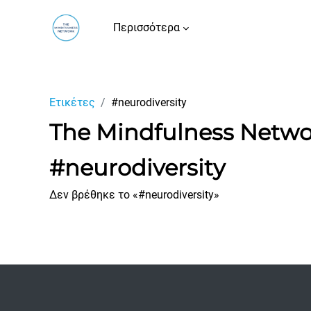
Μετάβαση στο κεντρικό περιεχόμενο
Περισσότερα
Ετικέτες
#neurodiversity
The Mindfulness Netw
#neurodiversity
Δεν βρέθηκε το «#neurodiversity»
Footer