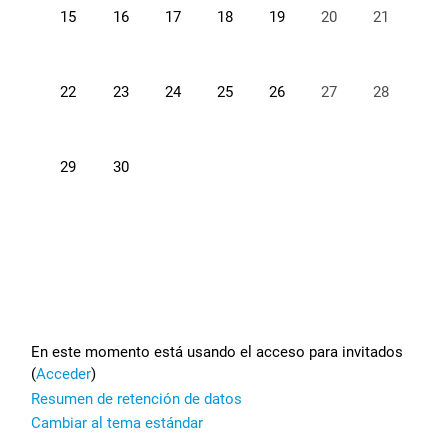
Sin eventos, lunes, 15 junio
Sin eventos, martes, 16 junio
Sin eventos, miércoles, 17 junio
Sin eventos, jueves, 18 junio
Sin eventos, viernes, 19 juni
Sin eventos, sábado,
Sin eventos,
15
16
17
18
19
20
21
Sin eventos, lunes, 22 junio
Sin eventos, martes, 23 junio
Sin eventos, miércoles, 24 junio
Sin eventos, jueves, 25 junio
Sin eventos, viernes, 26 juni
Sin eventos, sábado,
Sin eventos,
22
23
24
25
26
27
28
Sin eventos, lunes, 29 junio
Sin eventos, martes, 30 junio
29
30
Footer
En este momento está usando el acceso para invitados
(
Acceder
)
Resumen de retención de datos
Cambiar al tema estándar