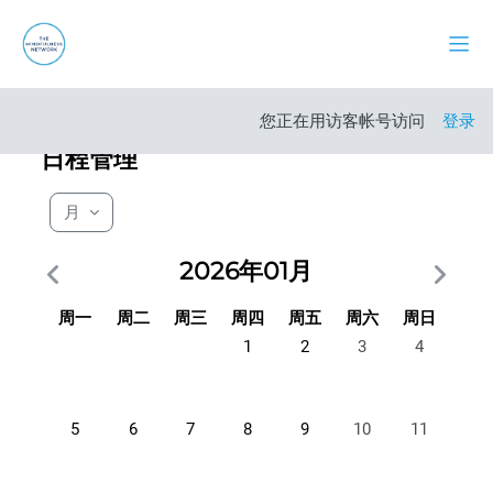
跳到主要内容
停靠
打开
您正在用访客帐号访问
登录
日程管理
月
2026年01月
星期一
星期二
星期三
星期四
星期五
星期六
星期日
周一
周二
周三
周四
周五
周六
周日
没有活动，01月1日 星期四
没有活动，01月2日 星期五
没有活动，01月3日
没有活动，0
1
2
3
4
没有活动，01月5日 星期一
没有活动，01月6日 星期二
没有活动，01月7日 星期三
没有活动，01月8日 星期四
没有活动，01月9日 星期五
没有活动，01月10
没有活动，0
5
6
7
8
9
10
11