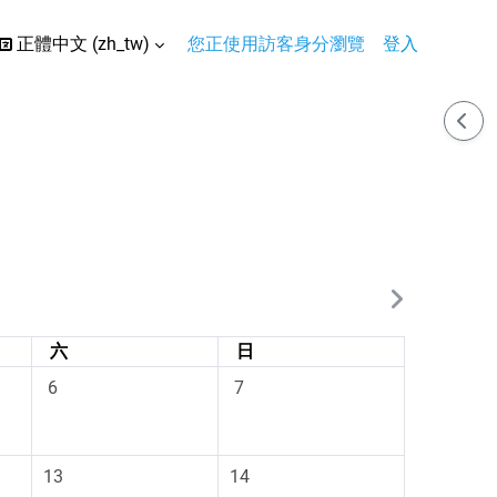
正體中文 ‎(zh_tw)‎
您正使用訪客身分瀏覽
登入
搜尋輸入框
開啟
星期六
星期日
六
日
，沒有事件
09月 6日 星期六，沒有事件
09月 7日 星期日，沒有事件
6
7
五，沒有事件
09月 13日 星期六，沒有事件
09月 14日 星期日，沒有事件
13
14